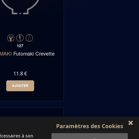
127
MAKI
Futomaki Crevette
11.8 €
AJOUTER
0
-
+
Paramètres des Cookies
écessaires à son