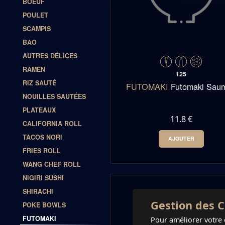
BOEUF
POULET
SCAMPIS
BAO
AUTRES DÉLICES
RAMEN
125
RIZ SAUTÉ
FUTOMAKI
Futomaki Sau
NOUILLES SAUTÉES
PLATEAUX
11.8 €
CALIFORNIA ROLL
TACOS NORI
AJOUTER
FRIES ROLL
0
-
+
WANG CHEF ROLL
NIGIRI SUSHI
SHIRACHI
Gestion des C
POKE BOWLS
FUTOMAKI
Pour améliorer votre 