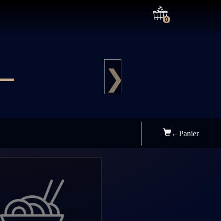
0
—
❯
←Panier