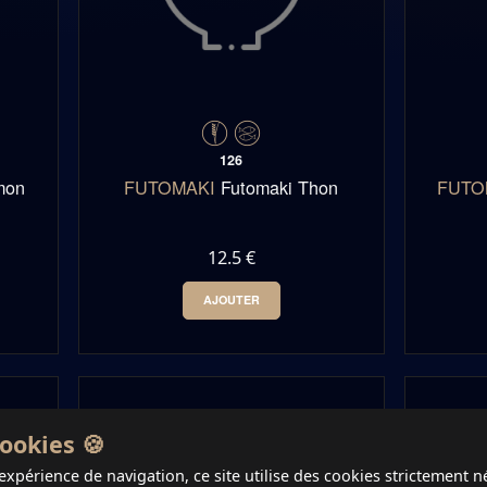
126
mon
FUTOMAKI
Futomaki Thon
FUTO
12.5 €
AJOUTER
0
-
+
ookies 🍪
expérience de navigation, ce site utilise des cookies strictement n